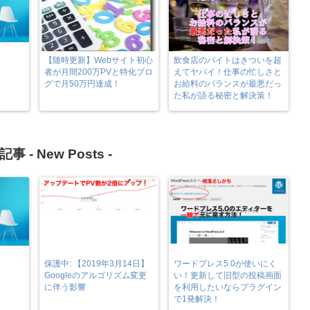
【随時更新】Webサイト初心
飲食店のバイトはきついを超
者が月間200万PVと特化ブロ
えてヤバイ！仕事の忙しさと
グで月50万円達成！
お給料のバランスが最悪だっ
た私が語る秘密と解決策！
記事 -
New Posts
-
保護中: 【2019年3月14日】
ワードプレス5.0が使いにく
Googleのアルゴリズム変更
い！更新して旧型の投稿画面
に伴う影響
を利用したいならプラグイン
で1発解決！