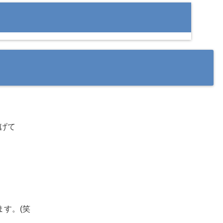
げて
す。(笑