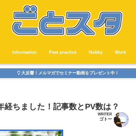
Information
Past practice
Hobby
Work
大反響！メルマガでセミナー動画をプレゼント中！
年経ちました！記事数とPV数は？
WRITER
ゴトー