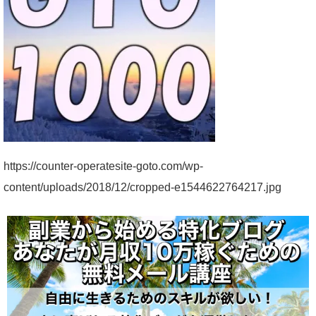
https://counter-operatesite-goto.com/wp-
content/uploads/2018/12/cropped-e1544622764217.jpg