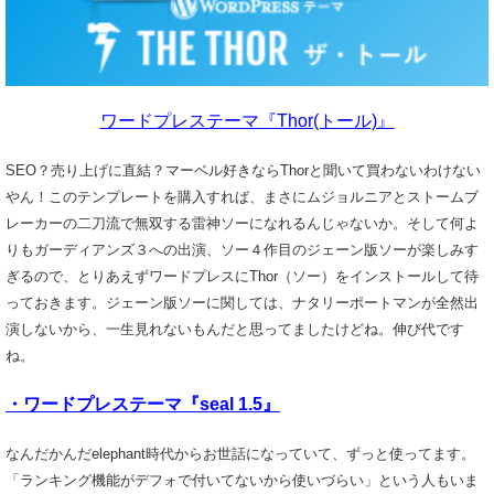
ワードプレステーマ『Thor(トール)』
SEO？売り上げに直結？マーベル好きならThorと聞いて買わないわけない
やん！このテンプレートを購入すれば、まさにムジョルニアとストームブ
レーカーの二刀流で無双する雷神ソーになれるんじゃないか。そして何よ
りもガーディアンズ３への出演、ソー４作目のジェーン版ソーが楽しみす
ぎるので、とりあえずワードプレスにThor（ソー）をインストールして待
っておきます。ジェーン版ソーに関しては、ナタリーポートマンが全然出
演しないから、一生見れないもんだと思ってましたけどね。伸び代です
ね。
・ワードプレステーマ『seal 1.5』
なんだかんだelephant時代からお世話になっていて、ずっと使ってます。
「ランキング機能がデフォで付いてないから使いづらい」という人もいま