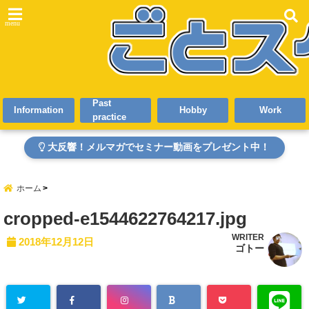
menu
Past
Information
Hobby
Work
practice
大反響！メルマガでセミナー動画をプレゼント中！
ホーム
cropped-e1544622764217.jpg
WRITER
2018年12月12日
ゴトー