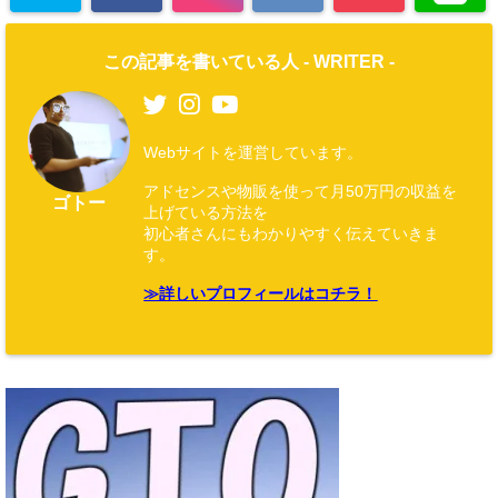
この記事を書いている人 -
WRITER
-
Webサイトを運営しています。
アドセンスや物販を使って月50万円の収益を
ゴトー
上げている方法を
初心者さんにもわかりやすく伝えていきま
す。
≫詳しいプロフィールはコチラ！