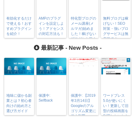
有効化するだけ
AMPのプラグ
特化型ブログの
無料ブログは稼
で使える！おす
インを設定しよ
メール講座(メ
げない！SEO
すめプラグイン
う！アドセンス
ルマガ)始めま
対策・強いブロ
を紹介！
の対応方法も！
した！稼げない
グサービスは無
ブログから稼ぐ
意味です
ブログへ！
最新記事 -
New Posts
-
地味に儲かる副
保護中:
保護中: 【2019
ワードプレス
Selfback
業とは？初心者
年3月14日】
5.0が使いにく
向けの始め方と
Googleのアル
い！更新して旧
選び方ガイド
ゴリズム変更に
型の投稿画面を
伴う影響
利用したいなら
プラグインで1
発解決！